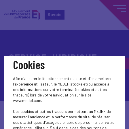
Savoie
Accueil
SERVICE JURIDIQUE
SERVICE JURIDIQUE
Cookies
Afin d'assurer le fonctionnement du site et d'en améliorer
l'expérience utilisateur, le MEDEF stocke et/ou accède à
des informations sur votre terminal (cookies et autres
traceurs) lors de votre naviguation sur le site
www.medef.com.
Ces cookies et autres traceurs permettent au MEDEF de
mesurer l'audience et la performance du site, de réaliser
SERVICE CONSEIL EN DROIT SOCIAL
des statistiques d'usage ou encore de personnaliser votre
expérience utilisteur. Sauf dans le cas des boutons de