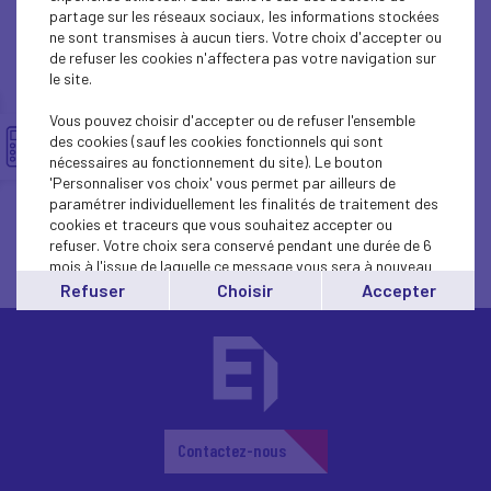
partage sur les réseaux sociaux, les informations stockées
Lire l'article
ne sont transmises à aucun tiers. Votre choix d'accepter ou
de refuser les cookies n'affectera pas votre navigation sur
le site.
Vous pouvez choisir d'accepter ou de refuser l'ensemble
des cookies (sauf les cookies fonctionnels qui sont
nécessaires au fonctionnement du site). Le bouton
'Personnaliser vos choix' vous permet par ailleurs de
paramétrer individuellement les finalités de traitement des
cookies et traceurs que vous souhaitez accepter ou
refuser. Votre choix sera conservé pendant une durée de 6
mois à l'issue de laquelle ce message vous sera à nouveau
affiché..
Refuser
Choisir
Accepter
Vous pouvez modifier votre choix à tout moment en
cliquant sur le lien
'cookies'
en bas de page.
Contactez-nous