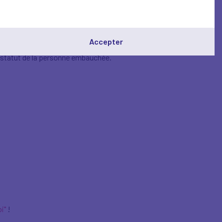
écifiques des entreprises en matière de
au de compétence.
aptés à chaque poste, réduisant ainsi les
Accepter
u statut de la personne embauchée.
i"
!