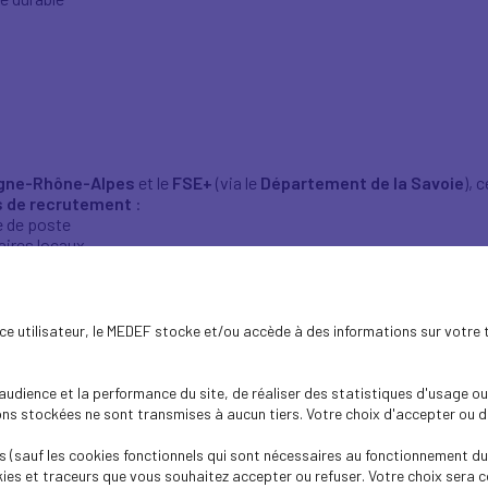
rgne-Rhône-Alpes
et le
FSE+
(via le
Département de la Savoie
), 
s de recrutement
:
re de poste
aires locaux
ans le cadre d’entretiens
etiens des personnes retenues aux entreprises,
e,
 d’essai préalables à l’embauche,
ence utilisateur, le MEDEF stocke et/ou accède à des informations sur votre 
t les aides à l’embauche,
te.
d’inclusion et a pour but de remettre à l’emploi des profils 
dience et la performance du site, de réaliser des statistiques d'usage ou 
________________________________________________________
s stockées ne sont transmises à aucun tiers. Votre choix d'accepter ou de 
 (sauf les cookies fonctionnels qui sont nécessaires au fonctionnement du 
ies et traceurs que vous souhaitez accepter ou refuser. Votre choix sera c