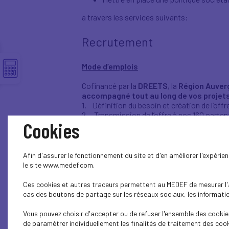
a travers les services suivants:
Recrutement
Mode d’emplois
Cofinancé par la
DREETS
, la
Région Auve
accompagné tout au long de vos projet
1. Définition du besoin et création de l’off
2. Transmission de l’offre à nos 160 parten
Cookies
3. Réception et évaluation des candidats d
4. Transmission des compte-rendus d’entr
5. Validation des candidats avec l’entrepris
6. Recherche de formations et de solutions
Afin d'assurer le fonctionnement du site et d'en améliorer l'expéri
7. Conseil sur le contrat le plus approprié e
le site www.medef.com.
8. Suivi du candidat lors de sa prise de pos
Ce service entre dans une démarche RSE 
Ces cookies et autres traceurs permettent au MEDEF de mesurer l'au
____________________________________
cas des boutons de partage sur les réseaux sociaux, les information
Talents sur-mesure
Vous pouvez choisir d'accepter ou de refuser l'ensemble des cookies
de paramétrer individuellement les finalités de traitement des cook