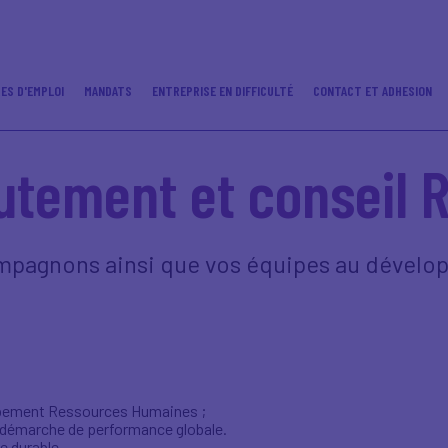
ES D'EMPLOI
MANDATS
ENTREPRISE EN DIFFICULTÉ
CONTACT ET ADHESION
utement et conseil 
ompagnons ainsi que vos équipes au dével
oppement Ressources Humaines ;
 démarche de performance globale.
le durable