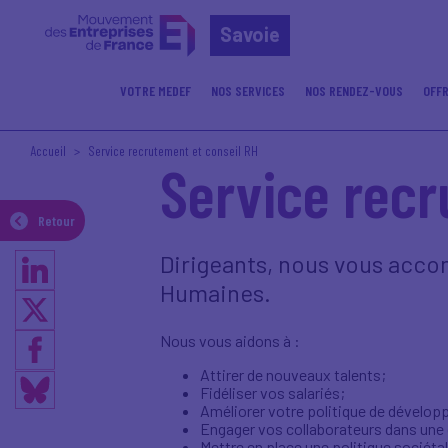
Savoie
VOTRE MEDEF
NOS SERVICES
NOS RENDEZ-VOUS
OFFR
Accueil
Service recrutement et conseil RH
Service recr
Retour
Dirigeants, nous vous acc
Humaines.
Nous vous aidons à :
Attirer de nouveaux talents;
Fidéliser vos salariés;
Améliorer votre politique de dével
Engager vos collaborateurs dans une
Mettre en place une politique sociéta