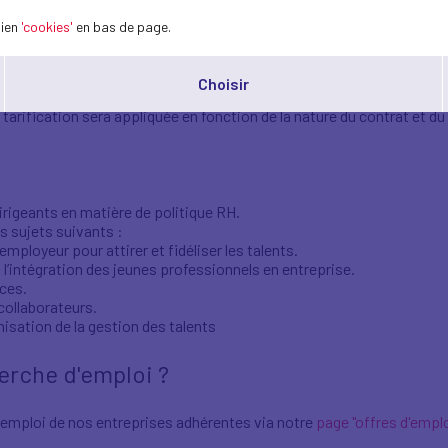
ure" est une solution personnalisée pour
répondre aux besoins sp
lien
'cookies'
en bas de page.
 soient leur situation professionnelle, leur expérience ou leur nive
ver des candidats experts, formés, disponibles et opérationnels, ad
Choisir
arification sera appliquée en fonction de la nature du contrat et d
igeants en matière de politique RH.
s sujets suivants :
mployeur pour attirer et fidéliser les talents.
 l’intégration des jeunes professionnels en entreprise.
ces.
ollaborateurs.
isation de la gestion des talents
erche d'emploi ?
d'emploi de nos entreprises adhérentes via notre
page "offres d'emplo