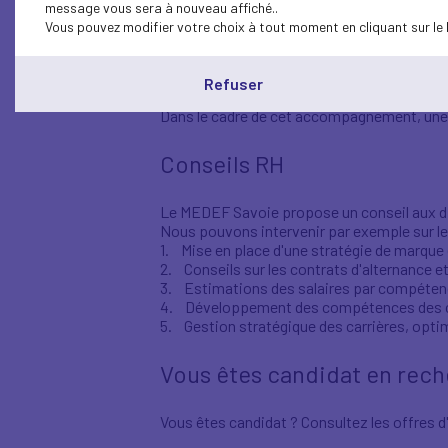
Le service de recrutement "Talents sur mes
message vous sera à nouveau affiché..
recrutement
.
Vous pouvez modifier votre choix à tout moment en cliquant sur le 
Il recherche des candidats variés, quels que
Cette approche
sur mesure
permet de trou
erreurs de recrutement.
Refuser
Dans le cadre de cet accompagnement, une t
Conseils RH
Le MEDEF Savoie propose un conseil aux dir
Nous pouvons intervenir par exemple sur le
1. Mise en place d'une stratégie de marque e
2. Conseils sur les contrats d'alternance et
3. Estimations des salaires par compéten
4. Développement des compétences des c
5. Gestion stratégique des carrières, optim
Vous êtes candidat en rech
Vous êtes candidat ? Consultez les offres 