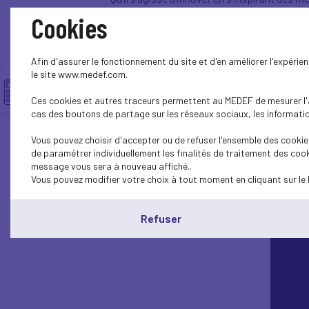
d’explorer de nouveaux modèles de producti
Cookies
Ce webinaire a été l’occasion de multiples 
du compte-rendu
Afin d'assurer le fonctionnement du site et d'en améliorer l'expéri
du support de présentation
le site www.medef.com.
du replay
Ces cookies et autres traceurs permettent au MEDEF de mesurer l'au
cas des boutons de partage sur les réseaux sociaux, les information
Vous pouvez choisir d'accepter ou de refuser l'ensemble des cookies
de paramétrer individuellement les finalités de traitement des cook
message vous sera à nouveau affiché..
Vous pouvez modifier votre choix à tout moment en cliquant sur le 
Refuser