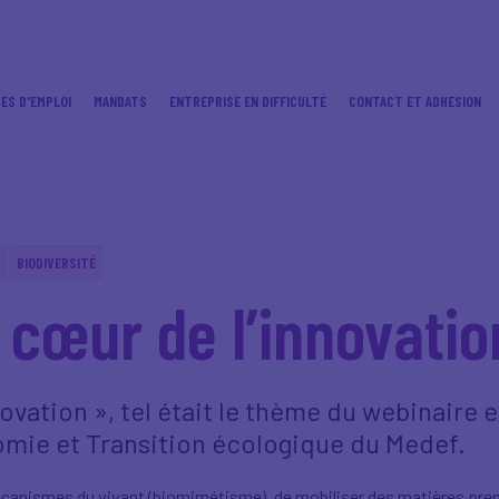
ES D'EMPLOI
MANDATS
ENTREPRISE EN DIFFICULTÉ
CONTACT ET ADHESION
BIODIVERSITÉ
 cœur de l’innovatio
ovation », tel était le thème du webinaire 
omie et Transition écologique du Medef.
s mécanismes du vivant (biomimétisme), de mobiliser des matières pr