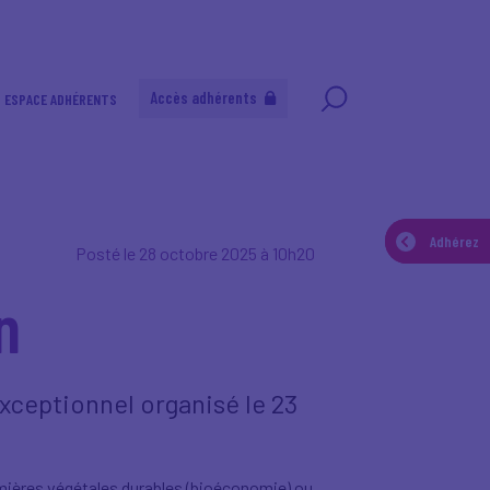
Accès adhérents
ESPACE ADHÉRENTS
Adherez
Adhérez
Posté le 28 octobre 2025 à 10h20
n
exceptionnel organisé le 23
emières végétales durables (bioéconomie) ou