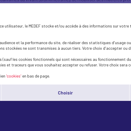
on, la biodiversité est aujourd’hui au cœur de nombreuses démarche
témoignages et exemples inspirants que vous pourrez retrouver au t
ence utilisateur, le MEDEF stocke et/ou accède à des informations sur votre 
dience et la performance du site, de réaliser des statistiques d'usage ou 
s stockées ne sont transmises à aucun tiers. Votre choix d'accepter ou de 
 (sauf les cookies fonctionnels qui sont nécessaires au fonctionnement du 
ies et traceurs que vous souhaitez accepter ou refuser. Votre choix sera c
lien
'cookies'
en bas de page.
Choisir